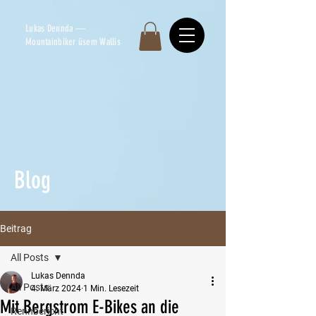
Lukas Dennda —
Mountainbiker üsem Wallis
Blog
Beitrag
All Posts
Lukas Dennda
All Posts
4. März 2024
1 Min. Lesezeit
Mit Bergstrom E-Bikes an die
Rennbericht